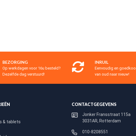
BEZORGING
INRUIL
Op werkdagen voor 16u besteld?
Eenvoudig en goedko
Dezelfde dag verstuurd!
van oud naar nieuw!
IEËN
CONTACTGEGEVENS
Jonker Fransstraat 115a
3031AR, Rotterdam
 & tablets
010-8208551