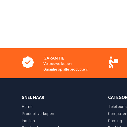
GARANTIE
Vertrouwd kopen
Garantie op alle producten!
SNEL NAAR
CATEGOR
Home
Telefoons
Product verkopen
Computers
Inruilen
Gaming