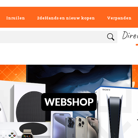
Inruilen
2deHands en nieuw kopen
Verpanden
Dire
WEBSHOP