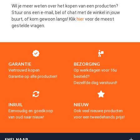
Wil je meer weten over het kopen van een producten?
Stuur ons een e-mail, bel of chat met de winkel in jouw
buurt, of kom gewoon langs! Klik
hier
voor de meest
gestelde vragen.
GARANTIE
BEZORGING
Vertrouwd kopen
Op werkdagen voor 16u
Garantie op alle producten!
besteld?
Dezelfde dag verstuurd!
INRUIL
NIEUW
Eenvoudig en goedkoop
Ook veel nieuwe producten
van oud naar nieuw!
voor een tweedehands prijs!
SNEL NAAR