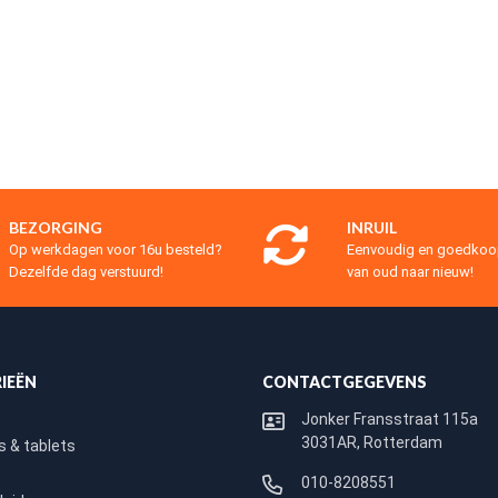
BEZORGING
INRUIL
Op werkdagen voor 16u besteld?
Eenvoudig en goedko
Dezelfde dag verstuurd!
van oud naar nieuw!
IEËN
CONTACTGEGEVENS
Jonker Fransstraat 115a
3031AR, Rotterdam
 & tablets
010-8208551