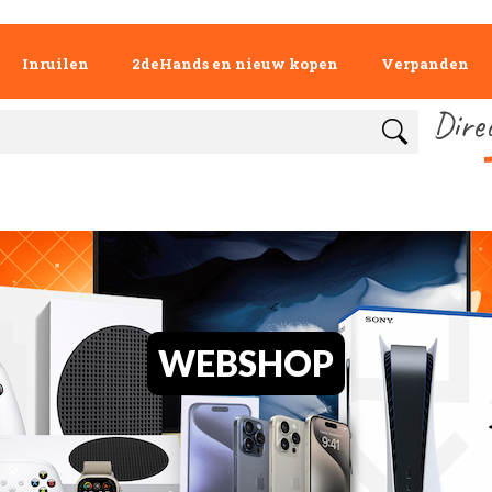
Inruilen
2deHands en nieuw kopen
Verpanden
Dire
WEBSHOP