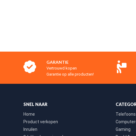
GARANTIE
Vertrouwd kopen
Garantie op alle producten!
SNEL NAAR
CATEGOR
Home
Telefoons
Product verkopen
Computers
Inruilen
Gaming