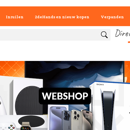
Inruilen
2deHands en nieuw kopen
Verpanden
Dire
WEBSHOP