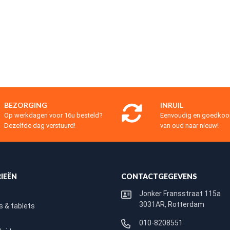
BEZORGING
INRUIL
Op werkdagen voor 16u besteld?
Eenvoudig en goedko
Dezelfde dag verstuurd!
van oud naar nieuw!
IEËN
CONTACTGEGEVENS
Jonker Fransstraat 115a
3031AR, Rotterdam
 & tablets
010-8208551