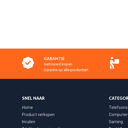
GARANTIE
Vertrouwd kopen
Garantie op alle producten!
SNEL NAAR
CATEGOR
Home
Telefoons
Product verkopen
Computers
Inruilen
Gaming